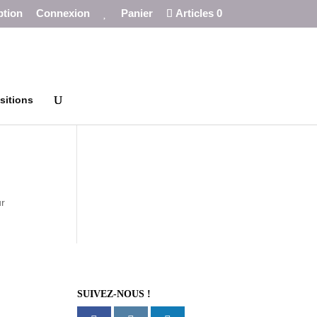
M
ption
Connexion
Panier
Articles 0
e
s
c
o
u
p
s
d
sitions
e
c
o
e
u
r
ur
SUIVEZ-NOUS !