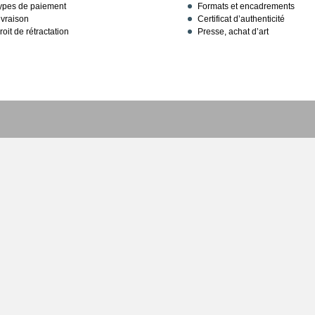
ypes de paiement
Formats et encadrements
ivraison
Certificat d’authenticité
roit de rétractation
Presse, achat d’art