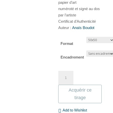
papier d’art
numéroté et signé au dos
par l’artiste
Certificat d’Authenticité
Auteur :
Anaïs Boudot
Format
Encadrement
quantité
de
Sans
Acquérir ce
titre
tirage
#01,
série
Add to Wishlist
Fêlures,