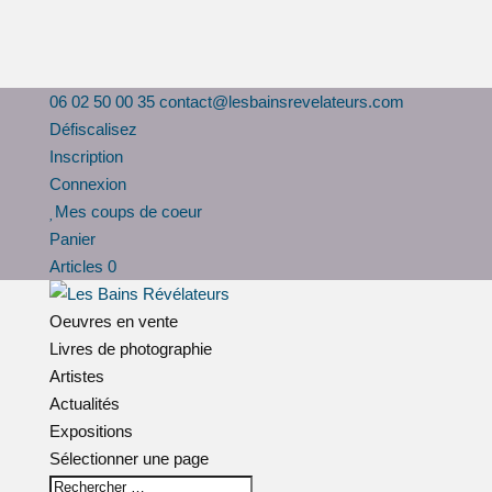
06 02 50 00 35
contact@lesbainsrevelateurs.com
Défiscalisez
Inscription
Connexion
Mes coups de coeur
Panier
Articles 0
Oeuvres en vente
Livres de photographie
Artistes
Actualités
Expositions
Sélectionner une page