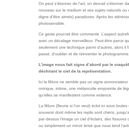
On peut s’étonner de l’art, on devrait s’étonner 
nouveau sur le medium et ses sujets naturels ou c
digne d’être aimés) paradoxes. Après les stéréos
photosensible.
Ce geste pourrait être commenté. L’aspect autrefo
avec un décalage merveilleux. Peut-être parce q
seulement une technique parmi d’autres, alors il f
passé, d’oublier et de réinventer le photogramme, 
L’image nous fait signe d’abord par le craquèle
déchirant le ciel de la représentation.
Ici la fêlure ne semble pas un signe annonciateu
onirique, intime, une mélancolie empreinte de lé
qu’elles se manifestent comme violence.
La fêlure (fleurie si l’on veut) éclot ici sous to
souvenir dont même les replis sont chéris, jusqu’a
par-dessus l’image un ciel d’éclairs, des fissures
ou simplement un miroir brisé que nous tend l’arti