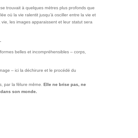
e se trouvait à quelques mètres plus profonds que
 où la vie ralentit jusqu’à osciller entre la vie et
 vie, les images apparaissent et leur statut sera
t.
s formes belles et incompréhensibles – corps,
image – ici la déchirure et le procédé du
és, par la fêlure même.
Elle ne brise pas, ne
re dans son monde.