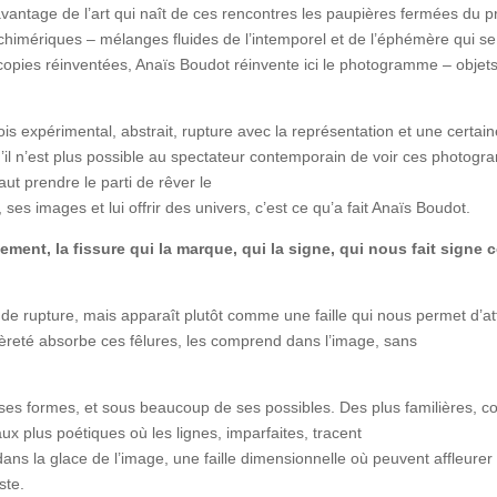
davantage de l’art qui naît de ces rencontres les paupières fermées du 
himériques – mélanges fluides de l’intemporel et de l’éphémère qui se 
copies réinventées, Anaïs Boudot réinvente ici le photogramme – objet
is expérimental, abstrait, rupture avec la représentation et une certain
u’il n’est plus possible au spectateur contemporain de voir ces photo
aut prendre le parti de rêver le
ses images et lui offrir des univers, c’est ce qu’a fait Anaïs Boudot.
ment, la fissure qui la marque, qui la signe, qui nous fait signe c
r de rupture, mais apparaît plutôt comme une faille qui nous permet 
gèreté absorbe ces fêlures, les comprend dans l’image, sans
utes ses formes, et sous beaucoup de ses possibles. Des plus familières, 
ux plus poétiques où les lignes, imparfaites, tracent
 dans la glace de l’image, une faille dimensionnelle où peuvent affleure
ste.