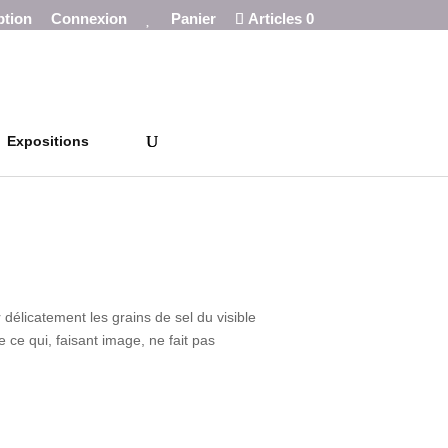
M
ption
Connexion
Panier
Articles 0
e
s
c
o
u
p
s
d
Expositions
e
c
o
e
u
r
 délicatement les grains de sel du visible
e qui, faisant image, ne fait pas