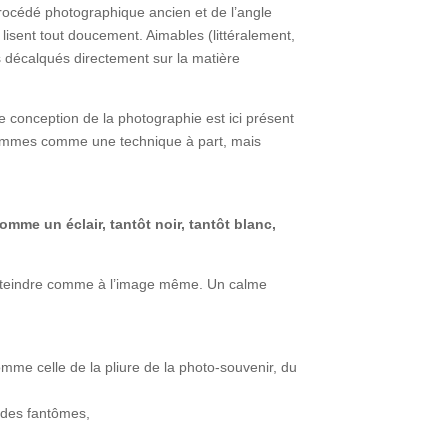
procédé photographique ancien et de l’angle
lisent tout doucement. Aimables (littéralement,
s décalqués directement sur la matière
e conception de la photographie est ici présent
grammes comme une technique à part, mais
omme un éclair, tantôt noir,
tantôt blanc,
d’atteindre comme à l’image même. Un calme
comme celle de la pliure de la photo-souvenir, du
r des fantômes,