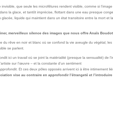
invisible, que seule les microfêlures rendent visible, comme si l’imag
 dans la glace, et tantôt imprécise, flottant dans une eau presque congelée
lacée, liquide qui maintient dans un état transitoire entre la mort et la
giner, merveilleux silence des images que nous offre Anaïs Boudo
ie du rêve en noir et blanc où se confond la vie aveugle du végétal, le
sible se parlent.
it ici un travail où se joint la matérialité (presque la sensualité) de l’
rtiste sur l’œuvre – et la constante d’un sentiment
’approfondit. Et ces deux pôles opposés arrivent ici à être intimement li
nciation vise au contraire en approfondir l’étrangeté et l’introdui