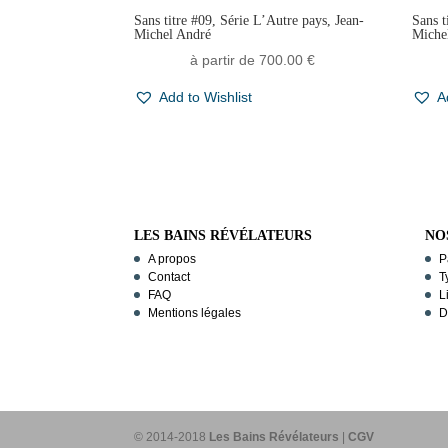
Sans titre #09, Série L’Autre pays, Jean-
Sans t
Michel André
Miche
à partir de
700.00
€
Add to Wishlist
A
LES BAINS RÉVÉLATEURS
NO
A propos
P
Contact
T
FAQ
L
Mentions légales
D
© 2014-2018
Les Bains Révélateurs
|
CGV