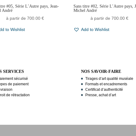
itre #05, Série L’Autre pays, Jean-
Sans titre #02, Série L’Autre pays, 
l André
Michel André
à partir de
700.00
€
à partir de
700.00
€
dd to Wishlist
Add to Wishlist
S SERVICES
NOS SAVOIR-FAIRE
aiement sécurisé
Tirages d’art qualité muséale
ypes de paiement
Formats et encadrements
ivraison
Certificat d’authenticité
roit de rétractation
Presse, achat d’art